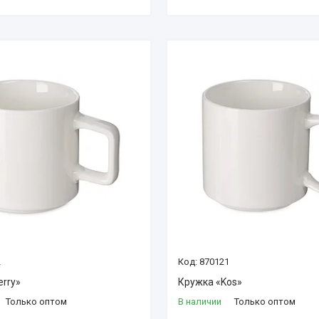
2
870121
erry»
Кружка «Kos»
Только оптом
В наличии
Только оптом