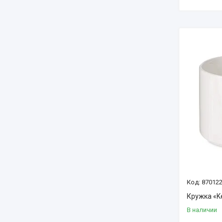
87012
Кружка «K
В наличии