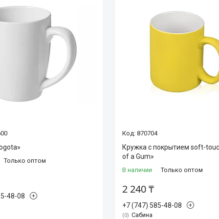
600
870704
ogota»
Кружка с покрытием soft-touc
of a Gum»
Только оптом
В наличии
Только оптом
2 240 ₸
85-48-08
+7 (747) 585-48-08
Сабина
0