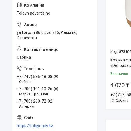
Tolqyn advertising
ул.Гоголя,86 офис 715, Алматы,
Казахстан
87310
Сабина
Кружка с 
«Denpasar
В наличии
+7 (747) 585-48-08
0
Сабина
4 070 ₸
+7 (700) 101-10-26
0
Мария Крошная
+7 (747) 5
Сабина
+7 (708) 268-72-02
0
Айгерим
https://tolqynadv.kz