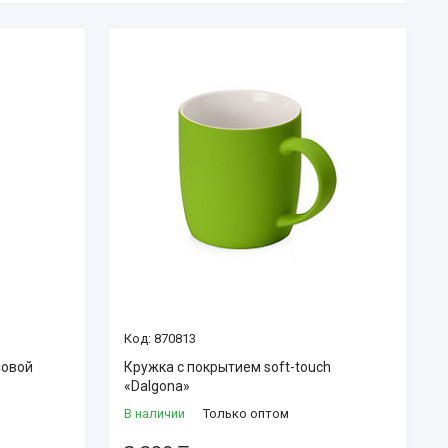
870813
новой
Кружка с покрытием soft-touch
«Dalgona»
В наличии
Только оптом