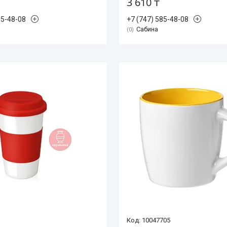
3 610 ₸
85-48-08
+7 (747) 585-48-08
Сабина
0
1
10047705