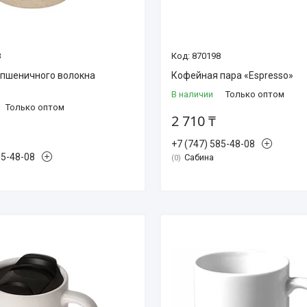
8
870198
 пшеничного волокна
Кофейная пара «Espresso»
В наличии
Только оптом
Только оптом
2 710 ₸
+7 (747) 585-48-08
85-48-08
Сабина
0