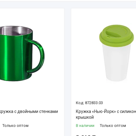
3
872833.03
кружка с двойными стенками
Кружка «Нью-Йорк» с силико
крышкой
Только оптом
В наличии
Только оптом