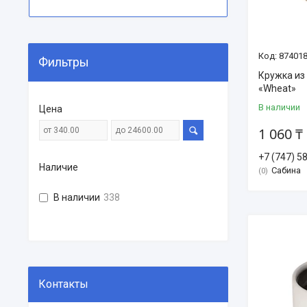
87401
Фильтры
Кружка из
«Wheat»
В наличии
Цена
1 060 ₸
+7 (747) 5
Наличие
Сабина
0
В наличии
338