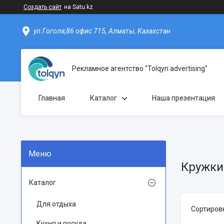
Создать сайт
на Satu.kz
ул.Гоголя,86 офис 715, Алматы, Казахстан
Рекламное агентство "Tolqyn advertising"
Главная
Каталог
Наша презентация
Кружки
Каталог
Для отдыха
Кухня и посуда