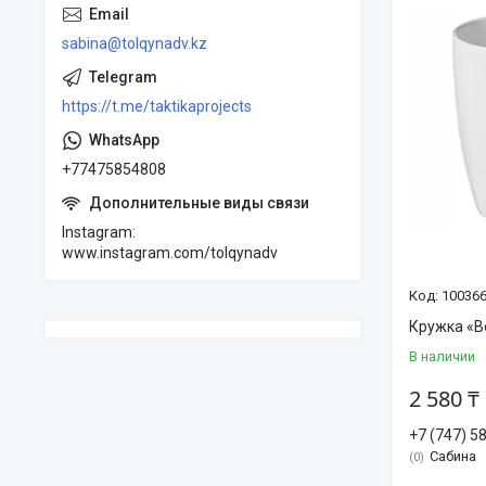
sabina@tolqynadv.kz
https://t.me/taktikaprojects
+77475854808
Instagram
www.instagram.com/tolqynadv
10036
Кружка «B
В наличии
2 580 ₸
+7 (747) 5
Сабина
0