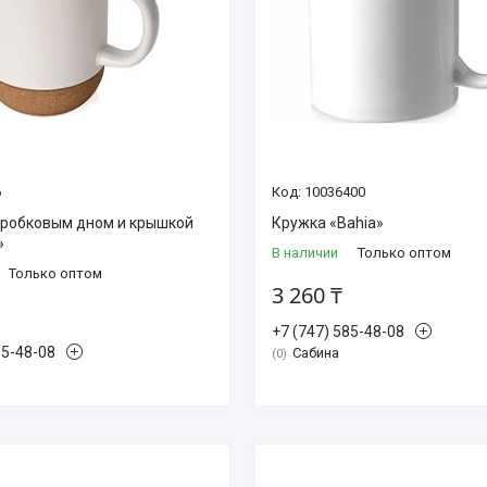
6
10036400
пробковым дном и крышкой
Кружка «Bahia»
»
В наличии
Только оптом
Только оптом
3 260 ₸
+7 (747) 585-48-08
85-48-08
Сабина
0