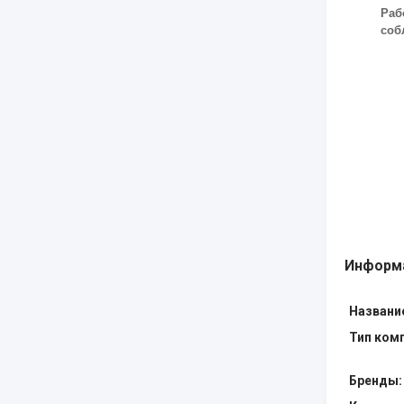
Раб
соб
Информа
Названи
Тип ком
Бренды: