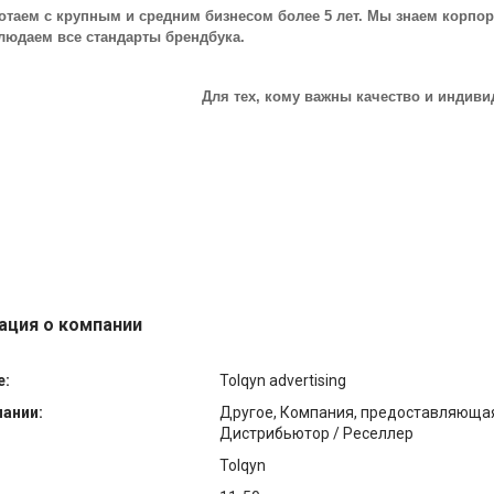
отаем с крупным и средним бизнесом более 5 лет. Мы знаем корпо
людаем все стандарты брендбука.
Для тех, кому важны качество и индив
ция о компании
е:
Tolqyn advertising
пании:
Другое, Компания, предоставляющая 
Дистрибьютор / Реселлер
Tolqyn