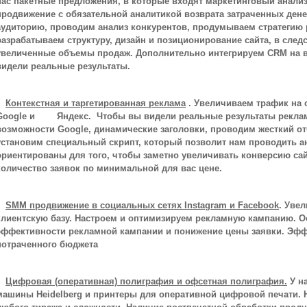
нас пакетные предложения, в которые входят маркетинговый анализ,
продвижение с обязательной аналитикой возврата затраченных ден
аудиторию, проводим анализ конкурентов, продумываем стратегию 
разрабатываем структуру, дизайн и позиционирование сайта, в сле
увеличенные объемы продаж. Дополнительно интегрируем CRM на в
видели реальные результаты.
Контекстная и таргетированная реклама
. Увеличиваем трафик на 
Google и Яндекс. Чтобы вы видели реальные результаты реклам
возможности Google, динамические заголовки, проводим жесткий о
установим специальный скрипт, который позволит нам проводить а
ориентированы для того, чтобы заметно увеличивать конверсию сай
количество заявок по минимальной для вас цене.
SMM продвижение в социальных сетях Instagram и Facebook
. Уве
клиентскую базу. Настроем и оптимизируем рекламную кампанию. 
эффективности рекламной кампании и понижение цены заявки. Эфф
потраченного бюджета
Цифровая (оперативная) полиграфия и о
фсетная полиграфия.
У н
машины Heidelberg и принтеры для оперативной цифровой печати. Н