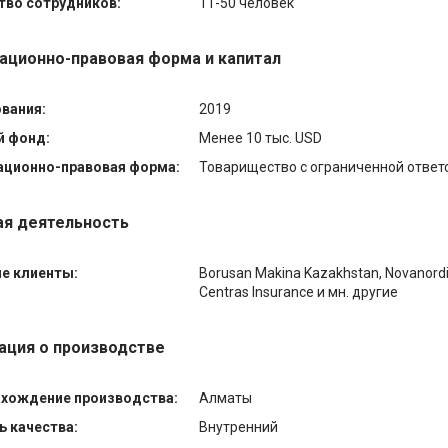
тво сотрудников:
11-50 человек
ационно-правовая форма и капитал
ования:
2019
й фонд:
Менее 10 тыс. USD
ационно-правовая форма:
Товарищество с ограниченной ответ
я деятельность
е клиенты:
Borusan Makina Kazakhstan, Novanordi
Centras Insurance и мн. другие
ция о производстве
хождение производства:
Алматы
ь качества:
Внутренний