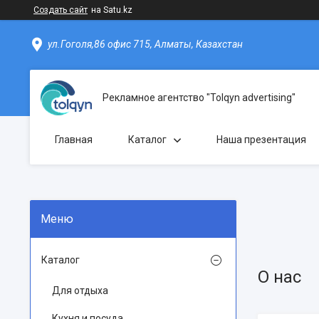
Создать сайт
на Satu.kz
ул.Гоголя,86 офис 715, Алматы, Казахстан
Рекламное агентство "Tolqyn advertising"
Главная
Каталог
Наша презентация
Каталог
О нас
Для отдыха
Кухня и посуда