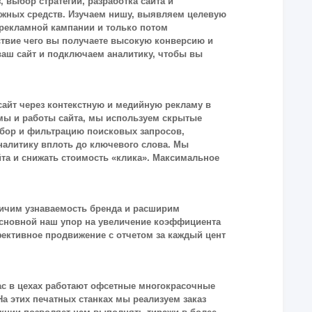
 выбор стратегии, разработка сайта и
ежных средств. Изучаем нишу, выявляем целевую
рекламной кампании и только потом
дствие чего вы получаете высокую конверсию и
аш сайт и подключаем аналитику, чтобы вы
сайт через контекстную и медийную рекламу в
ы и работы сайта, мы используем скрытые
тбор и фильтрацию поисковых запросов,
налитику вплоть до ключевого слова. Мы
та и снижать стоимость «клика». Максимальное
личим узнаваемость бренда и расширим
Основной наш упор на увеличение коэффициента
ективное продвижение с отчетом за каждый цент
ас в цехах работают офсетные многокрасочные
а этих печатных станках мы реализуем заказ