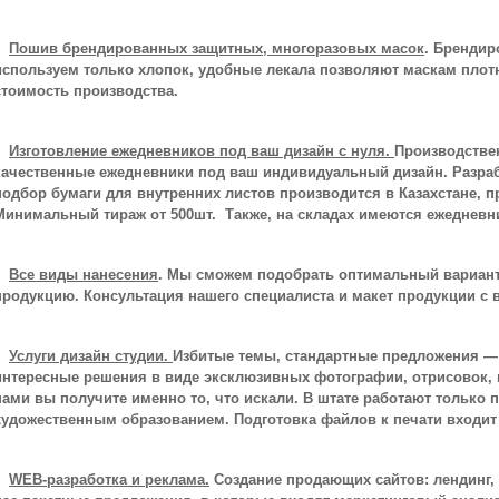
Пошив брендированных защитных, многоразовых масок
. Брендир
используем только хлопок, удобные лекала позволяют маскам плотно
стоимость производства.
Изготовление ежедневников под ваш дизайн с нуля.
Производствен
качественные ежедневники под ваш индивидуальный дизайн. Разраб
подбор бумаги для внутренних листов производится в Казахстане, п
Минимальный тираж от 500шт. Также, на складах имеются ежедневн
Все виды нанесения
. Мы сможем подобрать оптимальный вариант 
продукцию. Консультация нашего специалиста и макет продукции с 
Услуги дизайн студии
.
Избитые темы, стандартные предложения — 
интересные решения в виде эксклюзивных фотографии, отрисовок, 
нами вы получите именно то, что искали. В штате работают тольк
художественным образованием. Подготовка файлов к печати входит
WEB-разработка и реклама.
Создание продающих сайтов: лендинг, 