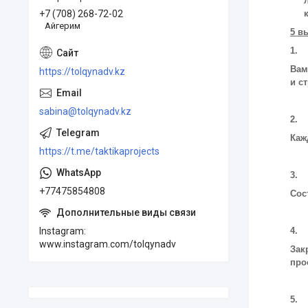
+7 (708) 268-72-02
Айгерим
5 в
1. 
Вам
https://tolqynadv.kz
и с
sabina@tolqynadv.kz
2. 
Каж
https://t.me/taktikaprojects
3. 
+77475854808
Сос
Instagram
4. 
www.instagram.com/tolqynadv
Зак
про
5. 