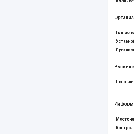
Количес
Организ
Год осн
Уставно
Организ
Рыночна
Основны
Информа
Местона
Контрол