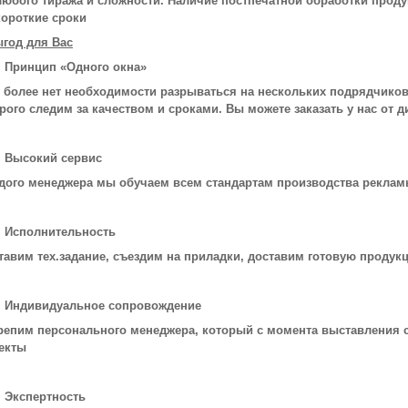
любого тиража и сложности. Наличие постпечатной обработки прод
короткие сроки
ыгод для Вас
Принцип «Одного окна»
 более нет необходимости разрываться на нескольких подрядчико
трого следим за качеством и сроками. Вы можете заказать у нас от 
Высокий сервис
дого менеджера мы обучаем всем стандартам производства рекламы
Исполнительность
тавим тех.задание, съездим на приладки, доставим готовую проду
Индивидуальное сопровождение
репим персонального менеджера, который с момента выставления с
екты
Экспертность