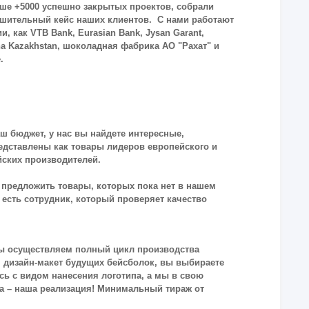
ше +5000 успешно закрытых проектов, собрали
шительный кейс наших клиентов. С нами работают
и, как VTB Bank, Eurasian Bank, Jysan Garant,
a Kazakhstan, шоколадная фабрика АО "Рахат" и
е.
 бюджет, у нас вы найдете интересные,
едставлены как товары лидеров европейского и
йских производителей.
предложить товары, которых пока нет в нашем
с есть сотрудник, который проверяет качество
 Мы осуществляем полный цикл производства
м дизайн-макет будущих бейсболок, вы выбираете
сь с видом нанесения логотипа, а мы в свою
ка – наша реализация! Минимальный тираж от