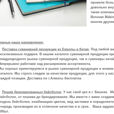
провели боль
довольно вну
такие компани
Borusan Makin
многие други
овные наши направления:
Поставка сувенирной продукции из Европы и Китая
.
Под любой ваш
эксклюзивные подарки. В нашем каталоге сувенирной про
дукции пр
международного рынка сувенирной продукции, так и сувениры кита
Непрерывно работаем над расширением ассортимента.
Мы хорошо ориентируемся в рынке сувенирной продукции и можем 
каталоге. Мы строго следим за качеством продукции, для этого у на
каждой позиции. Доставка по г.Алматы бесплатна
Пошив брендированных бейсболок
. У нас свой цех в г. Бишкек.
бейсболок, от пошива до брендирования. Мы вместе с вами создае
модель бейсболки, комбинацию цветов, вид застежки и определяете
очередь произведем их в отличном качестве и в срок. Ваша задум
200шт.