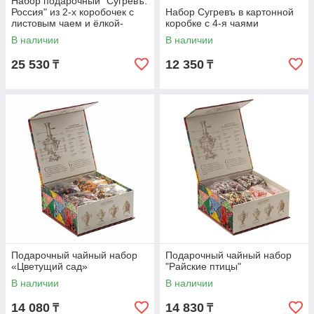
Набор подарочный "Сугревъ.
Россия" из 2-х коробочек с
Набор Сугревъ в картонной
листовым чаем и ёлкой-
коробке с 4-я чаями
матрешкой
В наличии
В наличии
25 530
12 350
₸
₸
Подарочный чайный набор
Подарочный чайный набор
«Цветущий сад»
"Райские птицы"
В наличии
В наличии
14 080
14 830
₸
₸