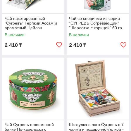
Чай пакетированный
Чай со специями из серии
"Сугревъ" Терпкий Ассам и
"СУГРЕВЪ Согревающий"
ароматный Цейлон
"Шарлотка с корицей" 60 гр.
В наличии
В наличии
2 410
2 410
₸
₸
Чай Сугревъ в жестянной
Шкатулка с лого Сугревъ с 7
банке По-карельски с
чаями и подарочной елкой -