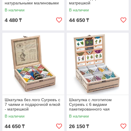
натуральными малиновыми
матрешкой
леденцами
В наличии
В наличии
4 480
44 650
₸
₸
Шкатулка без лого Сугревъ с
Шкатулка с логотипом
7 чаями и подарочной елкой
Сугревъ с 6 видами
- матрешкой
пакетированного чая
В наличии
В наличии
44 650
26 150
₸
₸