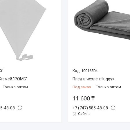
01
10016504
й змей "РОМБ"
Плед в чехле «Huggy»
Только оптом
Под заказ
Только оптом
11 600 ₸
85-48-08
+7 (747) 585-48-08
Сабина
0