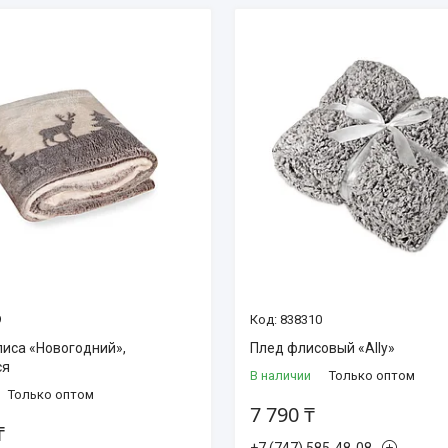
9
838310
лиса «Новогодний»,
Плед флисовый «Ally»
ся
В наличии
Только оптом
Только оптом
7 790 ₸
₸