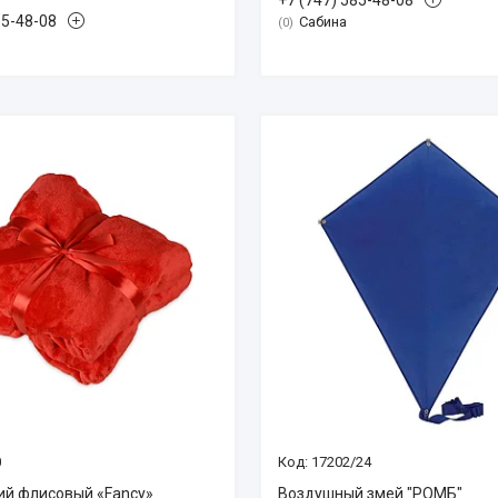
+7 (747) 585-48-08
85-48-08
Сабина
0
0
17202/24
ий флисовый «Fancy»
Воздушный змей "РОМБ"