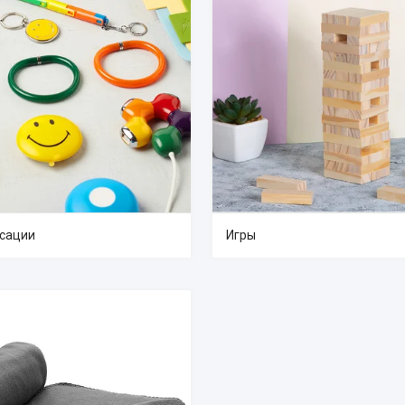
сации
Игры