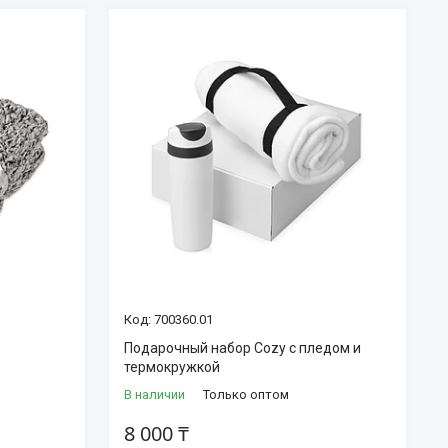
700360.01
Подарочный набор Cozy с пледом и
термокружкой
В наличии
Только оптом
8 000 ₸