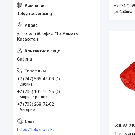
+7 (747) 5
Сабина
0
Tolqyn advertising
ул.Гоголя,86 офис 715, Алматы,
Казахстан
Сабина
+7 (747) 585-48-08
0
Сабина
+7 (700) 101-10-26
0
Мария Крошная
+7 (708) 268-72-02
Айгерим
83131
https://tolqynadv.kz
Плед мягк