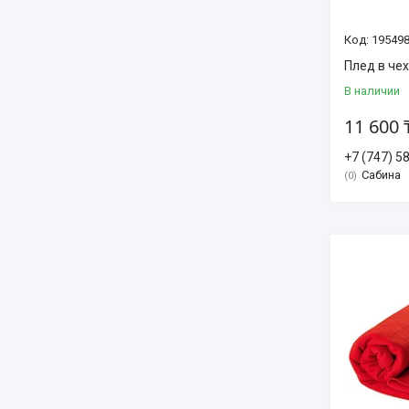
19549
Плед в че
В наличии
11 600 
+7 (747) 5
Сабина
0