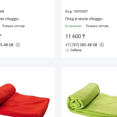
868
10016507
хле «Huggy»
Плед в чехле «Huggy»
Только оптом
В наличии
Только оптом
₸
11 600 ₸
85-48-08
+7 (747) 585-48-08
Сабина
0