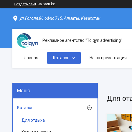
Создать сайт
на Satu.kz
ул.Гоголя,86 офис 715, Алматы, Казахстан
Рекламное агентство "Tolqyn advertising"
Главная
Каталог
Наша презентация
Для от
Каталог
Для отдыха
Кухня и посуда