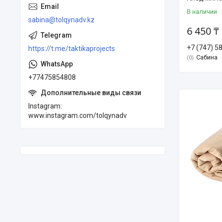
В наличии
sabina@tolqynadv.kz
6 450 ₸
+7 (747) 5
https://t.me/taktikaprojects
Сабина
0
+77475854808
Instagram
www.instagram.com/tolqynadv