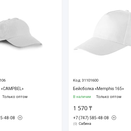
106
31101600
а «CAMPBEL»
Бейсболка «Memphis 165»
Только оптом
В наличии
Только оптом
1 570 ₸
85-48-08
+7 (747) 585-48-08
Сабина
0