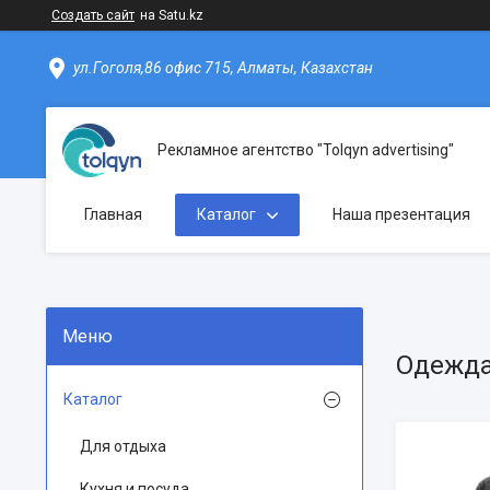
Создать сайт
на Satu.kz
ул.Гоголя,86 офис 715, Алматы, Казахстан
Рекламное агентство "Tolqyn advertising"
Главная
Каталог
Наша презентация
Одежд
Каталог
Для отдыха
Кухня и посуда