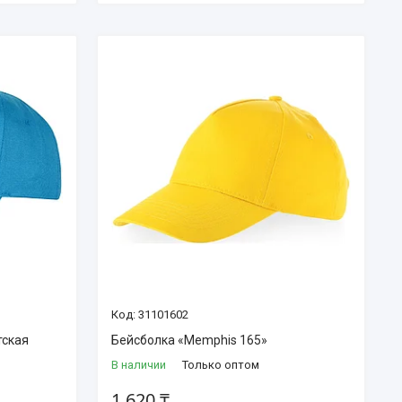
31101602
тская
Бейсболка «Memphis 165»
В наличии
Только оптом
1 620 ₸