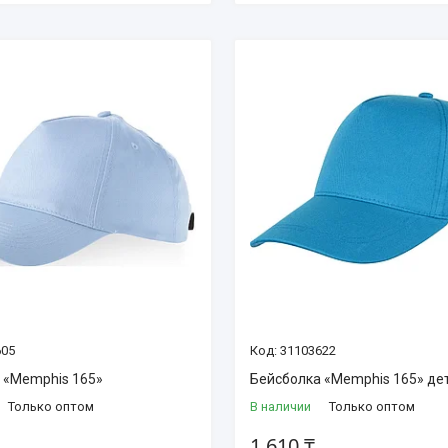
605
31103622
 «Memphis 165»
Бейсболка «Memphis 165» де
Только оптом
В наличии
Только оптом
1 610 ₸