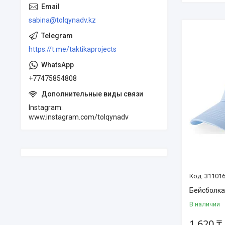
sabina@tolqynadv.kz
https://t.me/taktikaprojects
+77475854808
Instagram
www.instagram.com/tolqynadv
31101
Бейсболка
В наличии
1 620 ₸