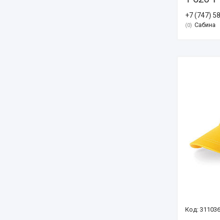
+7 (747) 5
Сабина
0
31103