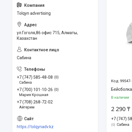
Tolqyn advertising
ул.Гоголя,86 офис 715, Алматы,
Казахстан
Сабина
+7 (747) 585-48-08
0
99547-
Сабина
Бейсболк
+7 (700) 101-10-26
0
Мария Крошная
В наличии
+7 (708) 268-72-02
2 290 ₸
Айгерим
+7 (747) 5
Сабина
0
https://tolqynadv.kz