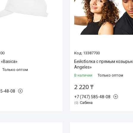
100
13387700
 «Basica»
Бейсболка с прямым козырьк
Angeles»
Только оптом
В наличии
Только оптом
2 220 ₸
85-48-08
+7 (747) 585-48-08
Сабина
0