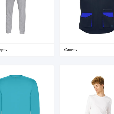
орты
Жилеты