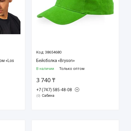
38654680
ом «Los
Бейсболка «Bryson»
В наличии
Только оптом
3 740 ₸
+7 (747) 585-48-08
Сабина
0