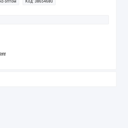
ко оптом
Код:
38654680
ону