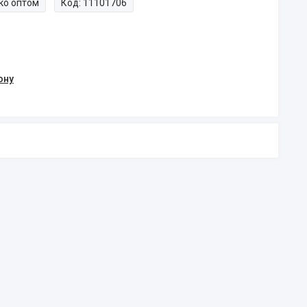
ко оптом
Код:
11101706
ону