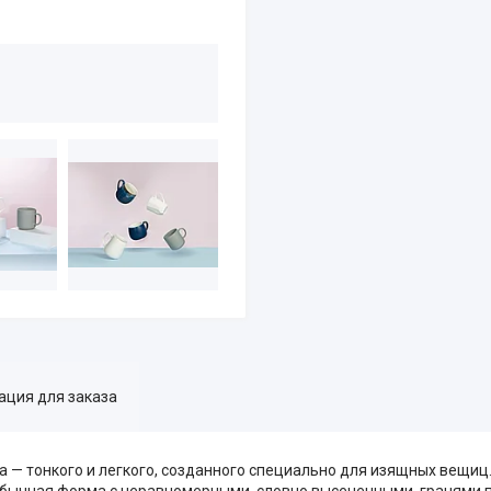
ция для заказа
 — тонкого и легкого, созданного специально для изящных вещиц
еобычная форма с неравномерными, словно высеченными, гранями 