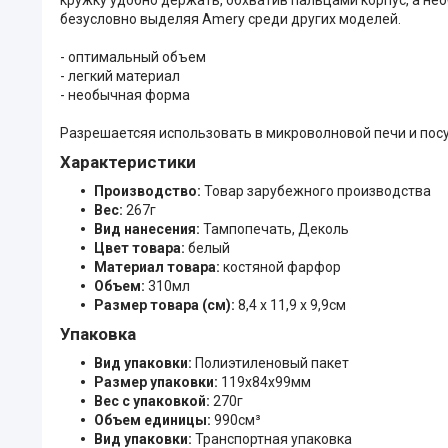
безусловно выделяя Amery среди других моделей.
- оптимальный объем
- легкий материал
- необычная форма
Разрешаетсяя использовать в микроволновой печи и по
Характеристики
Производство:
Товар зарубежного производства
Вес:
267г
Вид нанесения:
Тампопечать, Деколь
Цвет товара:
белый
Материал товара:
костяной фарфор
Объем:
310мл
Размер товара (см):
8,4 х 11,9 х 9,9см
Упаковка
Вид упаковки:
Полиэтиленовый пакет
Размер упаковки:
119x84x99мм
Вес с упаковкой:
270г
Объем единицы:
990см³
Вид упаковки:
Транспортная упаковка