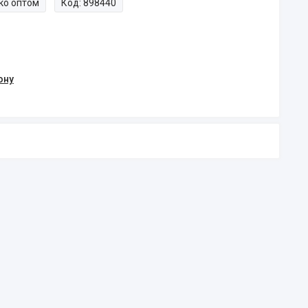
ко оптом
Код:
898440
ону