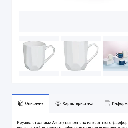
Описание
Характеристики
Информа
Кружка с гранями Amery выполнена из костяного фарфора
кружку удобно держать, обхватив пальцами корпус, а н