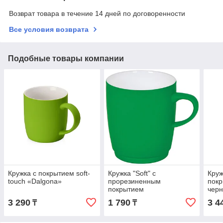
Возврат товара в течение 14 дней по договоренности
Все условия возврата
Подобные товары компании
Кружка с покрытием soft-
Кружка "Soft" с
Круж
touch «Dalgona»
прорезиненным
пок
покрытием
черн
мл,
3 290
1 790
3 4
₸
₸