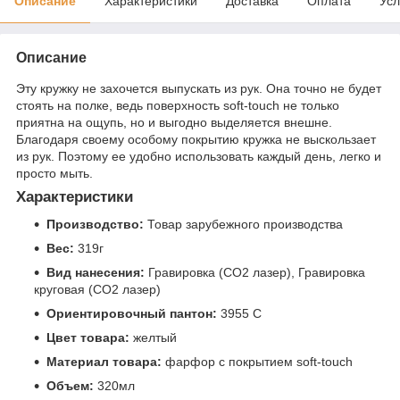
Описание
Характеристики
Доставка
Оплата
Усл
Описание
Эту кружку не захочется выпускать из рук. Она точно не будет
стоять на полке, ведь поверхность soft-touch не только
приятна на ощупь, но и выгодно выделяется внешне.
Благодаря своему особому покрытию кружка не выскользает
из рук. Поэтому ее удобно использовать каждый день, легко и
просто мыть.
Характеристики
Производство:
Товар зарубежного производства
Вес:
319г
Вид нанесения:
Гравировка (CO2 лазер), Гравировка
круговая (CO2 лазер)
Ориентировочный пантон:
3955 C
Цвет товара:
желтый
Материал товара:
фарфор с покрытием soft-touch
Объем:
320мл