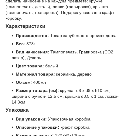
сделать нанесение на каждом предмете: кружке
(тампопечать, деколь), ложке (гравировка), крышка
(тампопечать, гравировка). Подарок упакован в крафт-
коробку.
Характеристики
Производство:
Товар зарубежного производства
Вес:
378г
Вид нанесения:
Тампопечать, Гравировка (CO2
лазер), Деколь
Цвет товара:
белый
Материал товара:
керамика, дерево
Объем:
400мл
Размер товара (см):
кружка- d8 х d9 х h10 см,
ширина с ручкой- 12,5 см, крышка d8,5 х 1 см, ложка-
14,3см
Упаковка
Вид упаковки:
Упаковочная коробка
Описание упаковки:
крафт коробка
Размер упаковки:
120x90x120мм