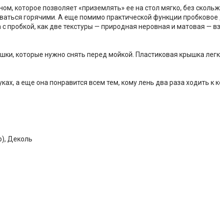
, которое позволяет «приземлять» ее на стол мягко, без скольже
ваться горячими. А еще помимо практической функции пробковое
а с пробкой, как две текстуры — природная неровная и матовая —
шки, которые нужно снять перед мойкой. Пластиковая крышка лег
ках, а еще она понравится всем тем, кому лень два раза ходить к
р), Деколь