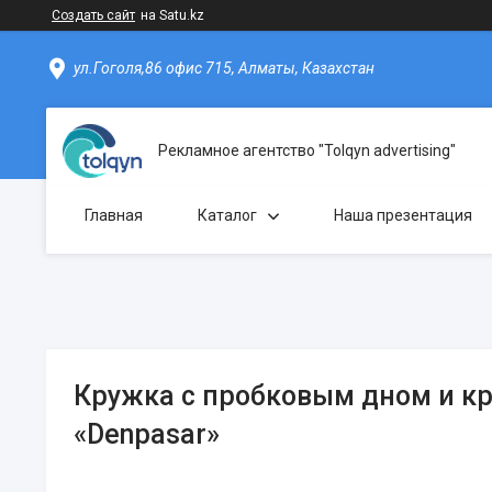
Создать сайт
на Satu.kz
ул.Гоголя,86 офис 715, Алматы, Казахстан
Рекламное агентство "Tolqyn advertising"
Главная
Каталог
Наша презентация
Кружка с пробковым дном и 
«Denpasar»