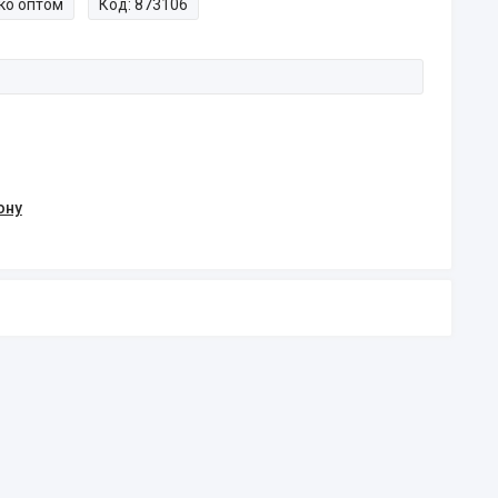
ко оптом
Код:
873106
ону