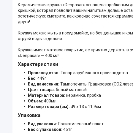
Керамическая кружка «Denpasar» оснащена пробковым дном
крышкой, которая позволит вашим напиткам дольше оста
эстетическую: смотрите, как красиво сочетается керамик
друга!
Кружку можно мыть в посудомойке, но без донышка и кры
струей воды отдельно.
Кружка имеет матовое покрытие, ее приятно держать в ру
«Denpasar» — 400 мл!
Характеристики
Производство:
Товар зарубежного производства
Вес:
449г
Вид нанесения:
Тампопечать, Гравировка (CO2 лазе
Цвет товара:
белый матовый
Материал товара:
керамика, пробка
Объем:
400мл
Размер товара (см):
d9 х 13 х 11,9см
Упаковка
Вид упаковки:
Полиэтиленовый пакет
Вес с упаковкой:
451г