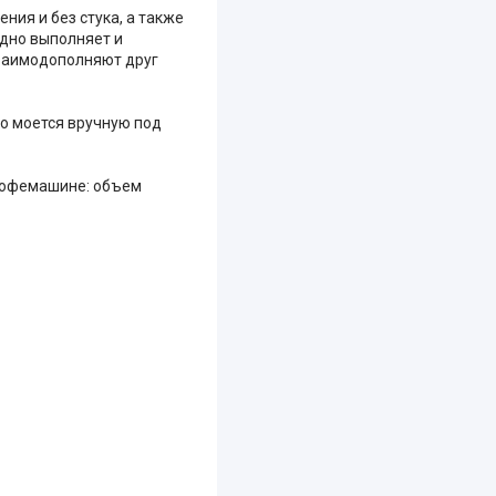
ния и без стука, а также
 дно выполняет и
 взаимодополняют друг
ко моется вручную под
 кофемашине: объем