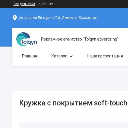
Создать сайт
на Satu.kz
ул.Гоголя,86 офис 715, Алматы, Казахстан
Рекламное агентство "Tolqyn advertising"
Главная
Каталог
Наша презентация
Кружка с покрытием soft-touch