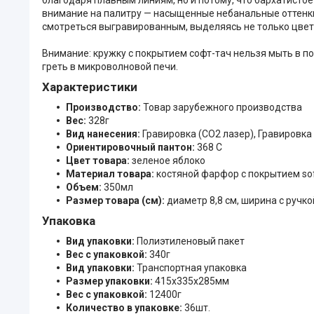
внимание на палитру — насыщенные небанальные оттенки
смотреться выгравированным, выделяясь не только цвето
Внимание: кружку с покрытием софт-тач нельзя мыть в 
греть в микроволновой печи.
Характеристики
Производство:
Товар зарубежного производства
Вес:
328г
Вид нанесения:
Гравировка (CO2 лазер), Гравировка 
Ориентировочный пантон:
368 C
Цвет товара:
зеленое яблоко
Материал товара:
костяной фарфор с покрытием sof
Объем:
350мл
Размер товара (см):
диаметр 8,8 см, ширина с ручкой
Упаковка
Вид упаковки:
Полиэтиленовый пакет
Вес с упаковкой:
340г
Вид упаковки:
Транспортная упаковка
Размер упаковки:
415x335x285мм
Вес с упаковкой:
12400г
Количество в упаковке:
36шт.