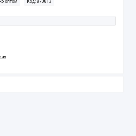
ко оптом
Код:
870813
ону