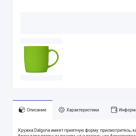
Описание
Характеристики
Информа
Кружка Dalgona имеет приятную форму: присмотритесь, ка
благодаря плавным линиям, но и потому, что бархатисто