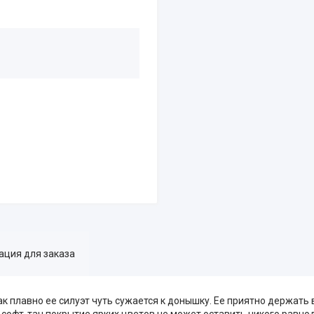
ция для заказа
к плавно ее силуэт чуть сужается к донышку. Ее приятно держать в
е софт-тач покрытие ярких цветов не может оставить никого равн