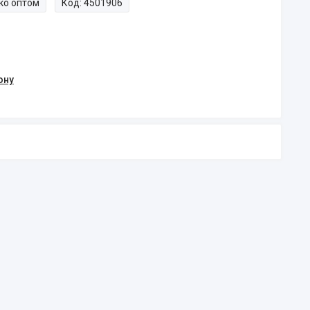
ко оптом
Код:
4501906
ону