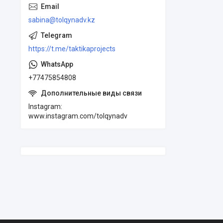
sabina@tolqynadv.kz
https://t.me/taktikaprojects
+77475854808
Instagram
www.instagram.com/tolqynadv