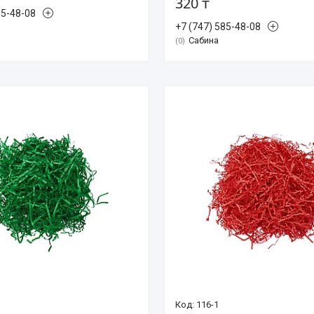
320 ₸
85-48-08
+7 (747) 585-48-08
Сабина
0
116-1