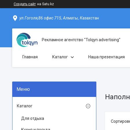
Создать сайт
на Satu.kz
ул.Гоголя,86 офис 715, Алматы, Казахстан
Рекламное агентство "Tolqyn advertising"
Главная
Каталог
Наша презентация
Наполн
Каталог
Для отдыха
Кухня и посуда