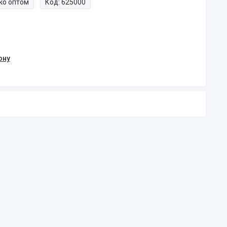
ко оптом
Код:
625000
ону