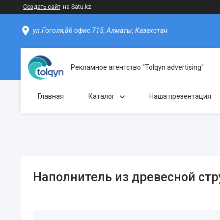
Создать сайт
на Satu.kz
ул.Гоголя,86 офис 715, Алматы, Казахстан
Рекламное агентство "Tolqyn advertising"
Главная
Каталог
Наша презентация
Наполнитель из древесной стру