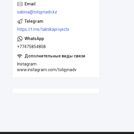
sabina@tolqynadv.kz
https://t.me/taktikaprojects
+77475854808
Instagram
www.instagram.com/tolqynadv