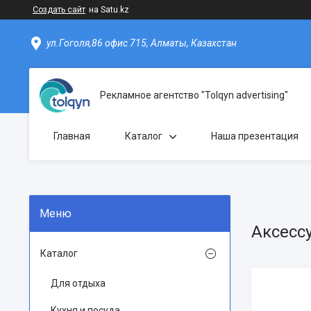
Создать сайт
на Satu.kz
ул.Гоголя,86 офис 715, Алматы, Казахстан
Рекламное агентство "Tolqyn advertising"
Главная
Каталог
Наша презентация
Аксесс
Каталог
Для отдыха
Кухня и посуда