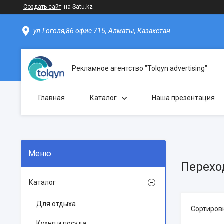
Создать сайт
на Satu.kz
ул.Гоголя,86 офис 715, Алматы, Казахстан
Рекламное агентство "Tolqyn advertising"
Главная
Каталог
Наша презентация
Перехо
Каталог
Для отдыха
Кухня и посуда