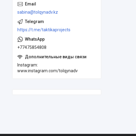
sabina@tolqynadv.kz
https://t.me/taktikaprojects
+77475854808
Instagram
www.instagram.com/tolqynadv