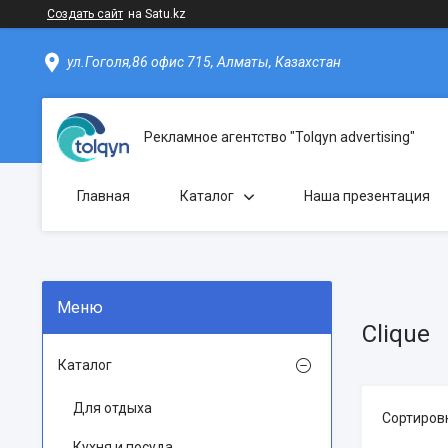
Создать сайт
на Satu.kz
ул.Гоголя,86 офис 715, Алматы, Казахстан
Рекламное агентство "Tolqyn advertising"
Главная
Каталог
Наша презентация
Clique
Каталог
Для отдыха
Кухня и посуда