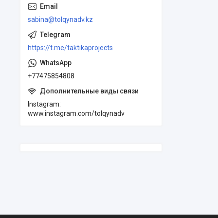
sabina@tolqynadv.kz
https://t.me/taktikaprojects
+77475854808
Instagram
www.instagram.com/tolqynadv