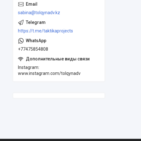
sabina@tolqynadv.kz
https://t.me/taktikaprojects
+77475854808
Instagram
www.instagram.com/tolqynadv