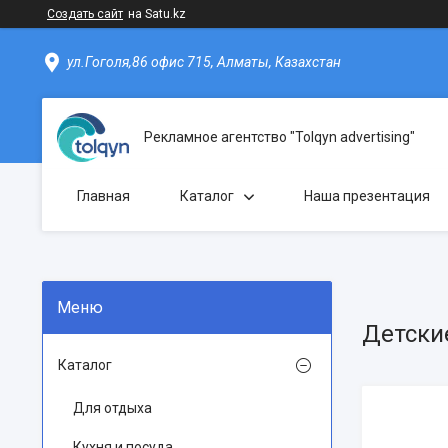
Создать сайт
на Satu.kz
ул.Гоголя,86 офис 715, Алматы, Казахстан
Рекламное агентство "Tolqyn advertising"
Главная
Каталог
Наша презентация
Детски
Каталог
Для отдыха
Кухня и посуда