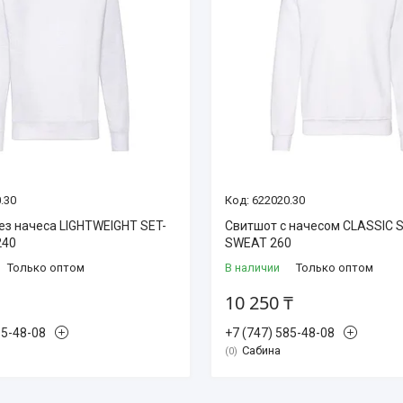
.30
622020.30
ез начеса LIGHTWEIGHT SET-
Свитшот с начесом CLASSIC S
240
SWEAT 260
Только оптом
В наличии
Только оптом
10 250 ₸
85-48-08
+7 (747) 585-48-08
Сабина
0