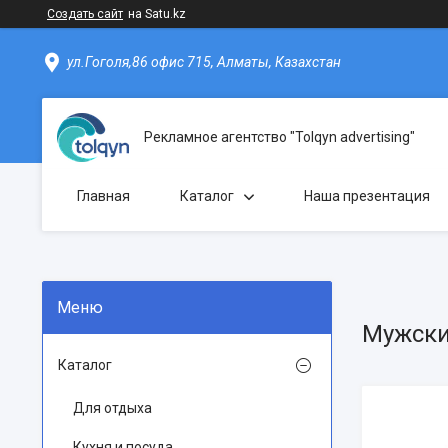
Создать сайт
на Satu.kz
ул.Гоголя,86 офис 715, Алматы, Казахстан
Рекламное агентство "Tolqyn advertising"
Главная
Каталог
Наша презентация
Мужск
Каталог
Для отдыха
Кухня и посуда