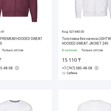
.41
621440.30
а PREMIUM HOODED SWEAT
Толстовка без начеса LIGHT
60
HOODED SWEAT JACKET 240
Только оптом
В наличии
Только оптом
₸
15 110 ₸
85-48-08
+7 (747) 585-48-08
Сабина
0