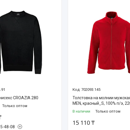
.91
702093.145
нисекс CROAZIA 280
Толстовка на молнии мужск
MEN, красный_S, 100% п/э, 22
Только оптом
В наличии
Только оптом
₸
15 110 ₸
85-48-08