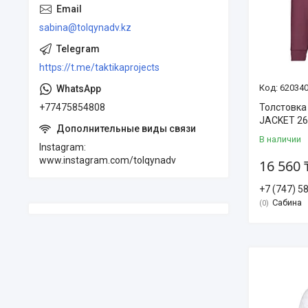
sabina@tolqynadv.kz
https://t.me/taktikaprojects
620340
Толстовк
+77475854808
JACKET 2
В наличии
Instagram
www.instagram.com/tolqynadv
16 560 
+7 (747) 5
Сабина
0