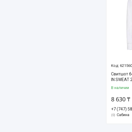
621560
Свитшот б
IN SWEAT 
В наличии
8 630 ₸
+7 (747) 5
Сабина
0