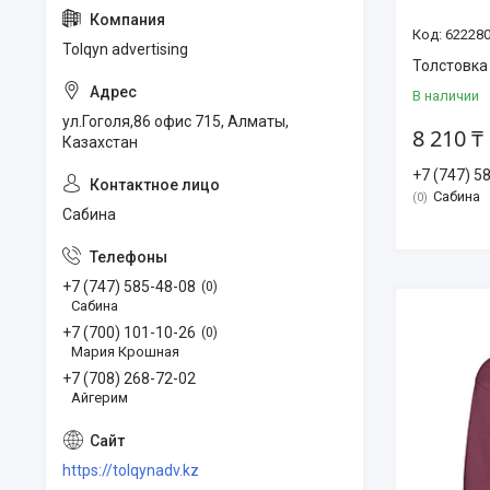
622280
Tolqyn advertising
Толстовка
В наличии
ул.Гоголя,86 офис 715, Алматы,
8 210 ₸
Казахстан
+7 (747) 5
Сабина
0
Сабина
+7 (747) 585-48-08
0
Сабина
+7 (700) 101-10-26
0
Мария Крошная
+7 (708) 268-72-02
Айгерим
https://tolqynadv.kz