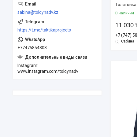
Толстовка
sabina@tolqynadv.kz
В наличии
11 030 
https://t.me/taktikaprojects
+7 (747) 5
Сабина
0
+77475854808
Instagram
www.instagram.com/tolqynadv