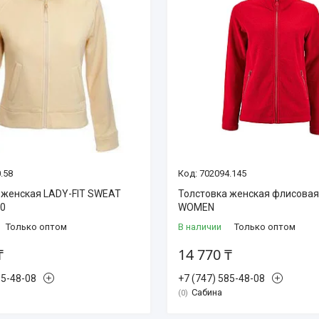
.58
702094.145
 женская LADY-FIT SWEAT
Толстовка женская флисова
80
WOMEN
Только оптом
В наличии
Только оптом
₸
14 770 ₸
85-48-08
+7 (747) 585-48-08
Сабина
0