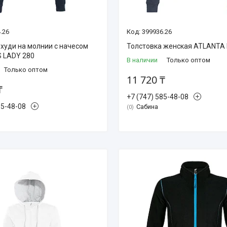
.26
399936.26
 худи на молнии с начесом
Толстовка женская ATLANTA
 LADY 280
В наличии
Только оптом
Только оптом
11 720 ₸
₸
+7 (747) 585-48-08
85-48-08
Сабина
0