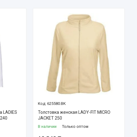
625580.BK
а LADIES
Толстовка женская LADY-FIT MICRO
 240
JACKET 250
В наличии
Только оптом