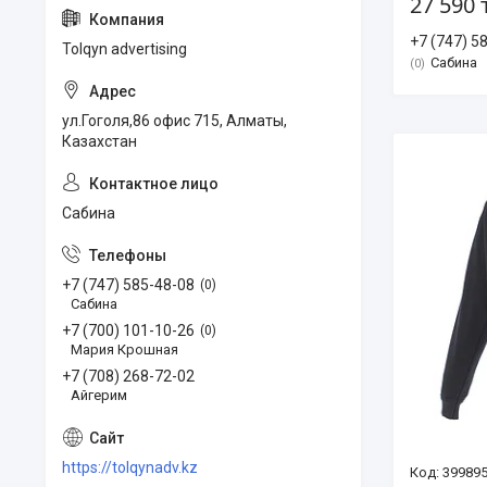
27 590 
+7 (747) 5
Tolqyn advertising
Сабина
0
ул.Гоголя,86 офис 715, Алматы,
Казахстан
Сабина
+7 (747) 585-48-08
0
Сабина
+7 (700) 101-10-26
0
Мария Крошная
+7 (708) 268-72-02
Айгерим
https://tolqynadv.kz
399895