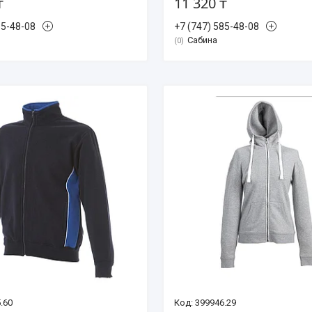
₸
11 320 ₸
85-48-08
+7 (747) 585-48-08
Сабина
0
.60
399946.29