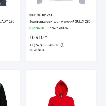
703104.251
 LADY 280
Толстовка-свитшот женский SULLY 280
В наличии
Только оптом
16 910 ₸
+7 (747) 585-48-08
Сабина
0