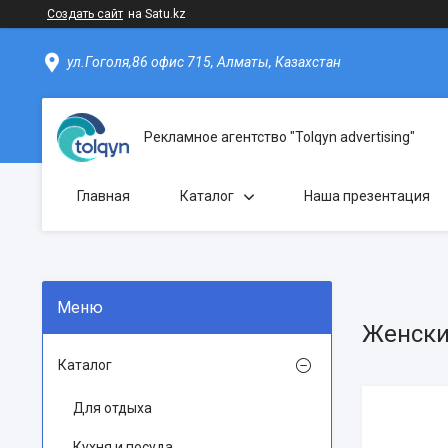
Создать сайт
на Satu.kz
ул.Гоголя,86 офис 715, Алматы, Казахстан
Рекламное агентство "Tolqyn advertising"
Главная
Каталог
Наша презентация
Женск
Каталог
Для отдыха
Кухня и посуда