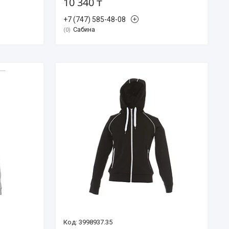
10 340 ₸
+7 (747) 585-48-08
Сабина
0
3998937.35