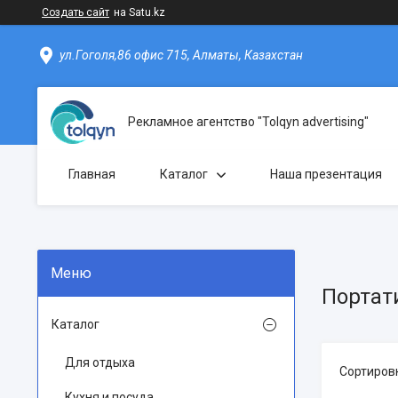
Создать сайт
на Satu.kz
ул.Гоголя,86 офис 715, Алматы, Казахстан
Рекламное агентство "Tolqyn advertising"
Главная
Каталог
Наша презентация
Портат
Каталог
Для отдыха
Кухня и посуда