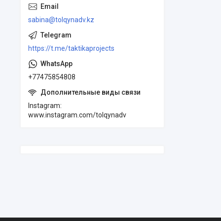
sabina@tolqynadv.kz
https://t.me/taktikaprojects
+77475854808
Instagram
www.instagram.com/tolqynadv