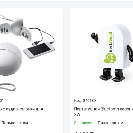
01
346189
ые аудио колонки для
Портативная Bluetooth колонк
а
3W
Только оптом
В наличии
Только оптом