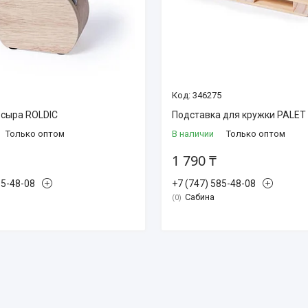
1
346275
 сыра ROLDIC
Подставка для кружки PALET
Только оптом
В наличии
Только оптом
1 790 ₸
85-48-08
+7 (747) 585-48-08
Сабина
0