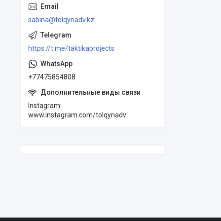
sabina@tolqynadv.kz
https://t.me/taktikaprojects
+77475854808
Instagram
www.instagram.com/tolqynadv