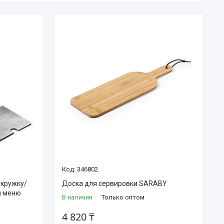
346802
 кружку/
Доска для сервировки SARABY
я меню
В наличии
Только оптом
4 820 ₸