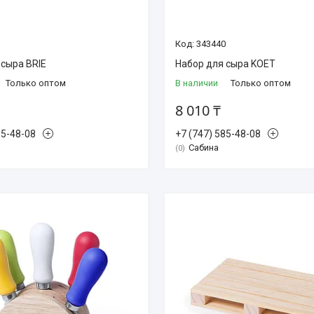
343440
 сыра BRIE
Набор для сыра KOET
Только оптом
В наличии
Только оптом
8 010 ₸
85-48-08
+7 (747) 585-48-08
Сабина
0