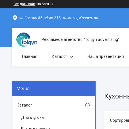
Создать сайт
на Satu.kz
ул.Гоголя,86 офис 715, Алматы, Казахстан
Рекламное агентство "Tolqyn advertising"
Главная
Каталог
Наша презентация
Кухонн
Каталог
Для отдыха
Кухня и посуда