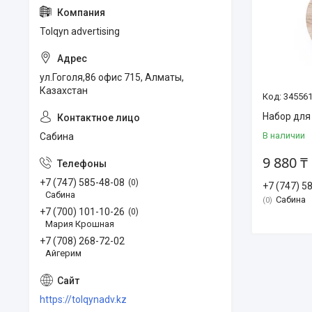
Tolqyn advertising
ул.Гоголя,86 офис 715, Алматы,
Казахстан
34556
Набор для
В наличии
Сабина
9 880 ₸
+7 (747) 585-48-08
0
+7 (747) 5
Сабина
Сабина
0
+7 (700) 101-10-26
0
Мария Крошная
+7 (708) 268-72-02
Айгерим
https://tolqynadv.kz