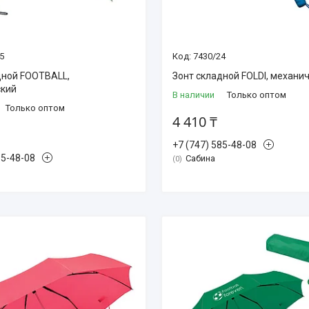
5
7430/24
дной FOOTBALL,
Зонт складной FOLDI, механи
ский
В наличии
Только оптом
Только оптом
4 410 ₸
+7 (747) 585-48-08
85-48-08
Сабина
0