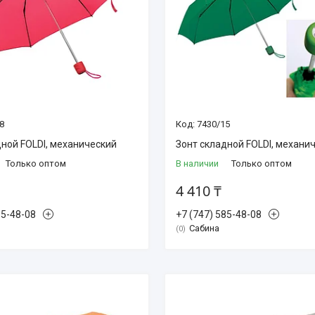
8
7430/15
дной FOLDI, механический
Зонт складной FOLDI, механи
Только оптом
В наличии
Только оптом
4 410 ₸
85-48-08
+7 (747) 585-48-08
Сабина
0