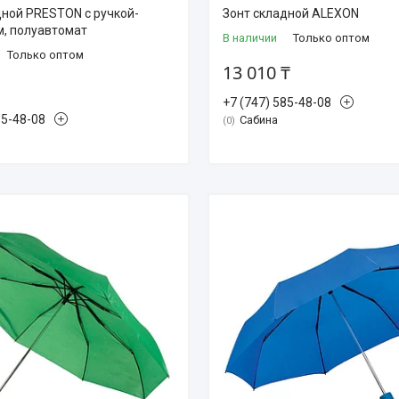
дной PRESTON с ручкой-
Зонт складной ALEXON
, полуавтомат
В наличии
Только оптом
Только оптом
13 010 ₸
+7 (747) 585-48-08
85-48-08
Сабина
0