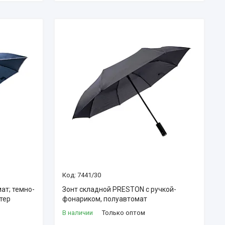
7441/30
ат; темно-
Зонт складной PRESTON с ручкой-
стер
фонариком, полуавтомат
В наличии
Только оптом