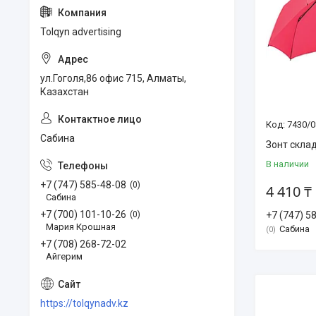
Tolqyn advertising
ул.Гоголя,86 офис 715, Алматы,
Казахстан
7430/0
Сабина
Зонт скла
В наличии
+7 (747) 585-48-08
0
4 410 ₸
Сабина
+7 (700) 101-10-26
0
+7 (747) 5
Мария Крошная
Сабина
0
+7 (708) 268-72-02
Айгерим
https://tolqynadv.kz