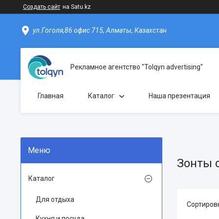
Создать сайт
на Satu.kz
ул.Гоголя,86 офис 715, Алматы, Казахстан
Рекламное агентство "Tolqyn advertising"
Главная
Каталог
Наша презентация
Зонты 
Каталог
Для отдыха
Кухня и посуда