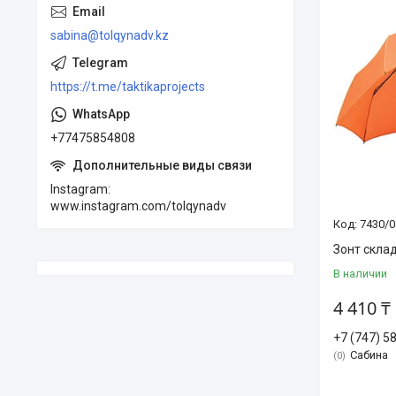
sabina@tolqynadv.kz
https://t.me/taktikaprojects
+77475854808
Instagram
www.instagram.com/tolqynadv
7430/0
Зонт скла
В наличии
4 410 ₸
+7 (747) 5
Сабина
0