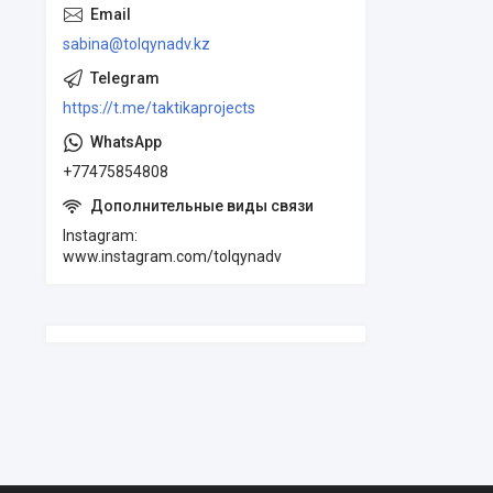
sabina@tolqynadv.kz
https://t.me/taktikaprojects
+77475854808
Instagram
www.instagram.com/tolqynadv