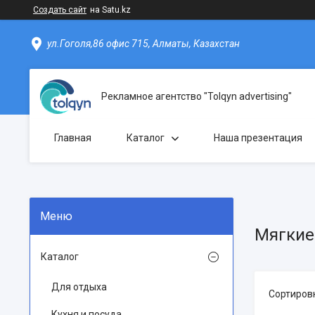
Создать сайт
на Satu.kz
ул.Гоголя,86 офис 715, Алматы, Казахстан
Рекламное агентство "Tolqyn advertising"
Главная
Каталог
Наша презентация
Мягкие
Каталог
Для отдыха
Кухня и посуда