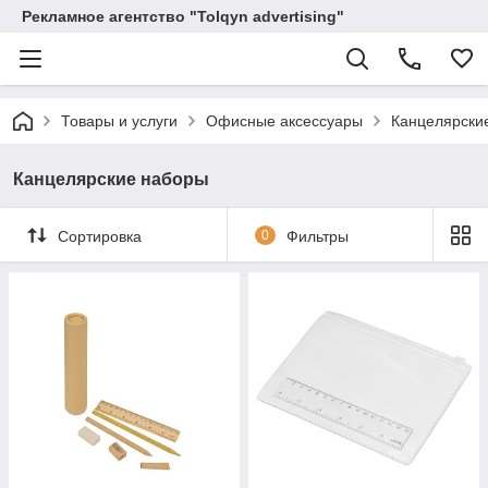
Рекламное агентство "Tolqyn advertising"
Товары и услуги
Офисные аксессуары
Канцелярски
Канцелярские наборы
Сортировка
0
Фильтры