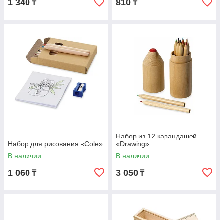
1 340
810
₸
₸
Набор из 12 карандашей
Набор для рисования «Cole»
«Drawing»
В наличии
В наличии
1 060
3 050
₸
₸