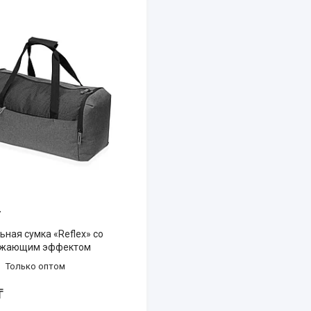
7
ная сумка «Reflex» со
ажающим эффектом
Только оптом
₸