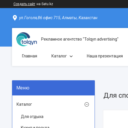
Создать сайт
на Satu.kz
ул.Гоголя,86 офис 715, Алматы, Казахстан
Рекламное агентство "Tolqyn advertising"
Главная
Каталог
Наша презентация
Для сп
Каталог
Для отдыха
Кухня и посуда