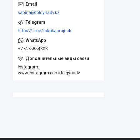
sabina@tolqynadv.kz
https://t.me/taktikaprojects
+77475854808
Instagram
www.instagram.com/tolqynadv