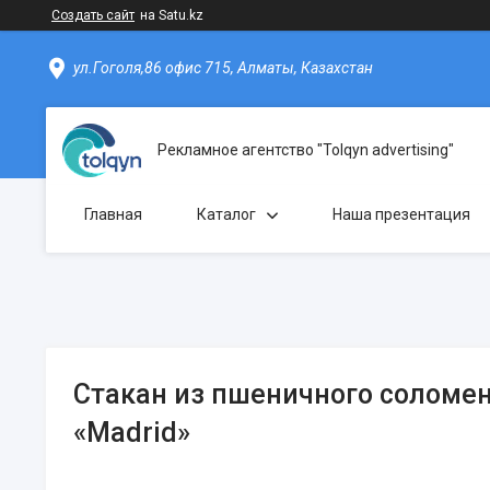
Создать сайт
на Satu.kz
ул.Гоголя,86 офис 715, Алматы, Казахстан
Рекламное агентство "Tolqyn advertising"
Главная
Каталог
Наша презентация
Стакан из пшеничного соломен
«Madrid»