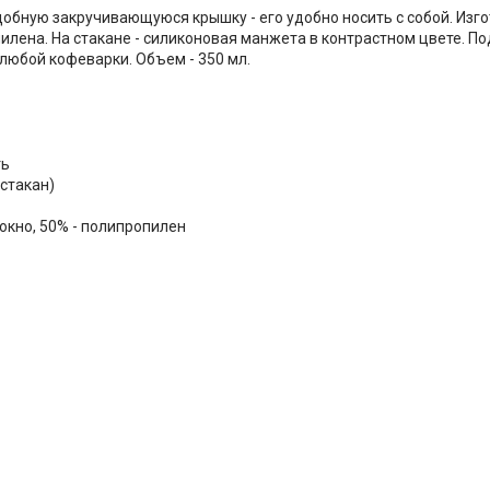
обную закручивающуюся крышку - его удобно носить с собой. Изго
илена. На стакане - силиконовая манжета в контрастном цвете. По
любой кофеварки. Объем - 350 мл.
ть
(стакан)
окно, 50% - полипропилен