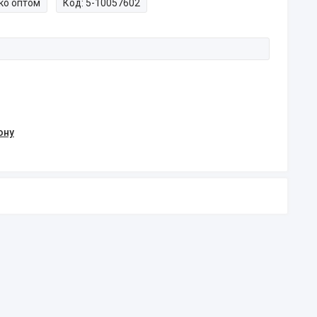
ко оптом
Код:
5-10057602
ону