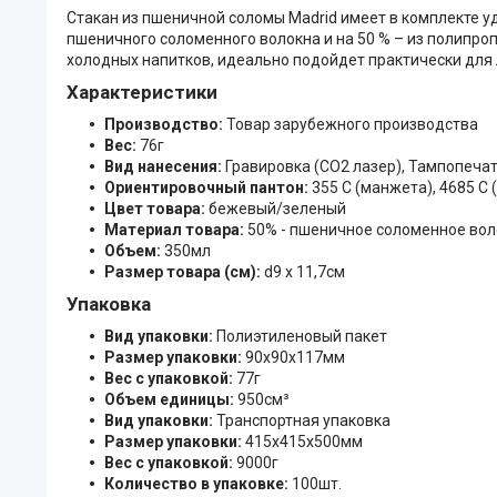
Стакан из пшеничной соломы Madrid имеет в комплекте уд
пшеничного соломенного волокна и на 50 % – из полипроп
холодных напитков, идеально подойдет практически для 
Характеристики
Производство:
Товар зарубежного производства
Вес:
76г
Вид нанесения:
Гравировка (CO2 лазер), Тампопеча
Ориентировочный пантон:
355 C (манжета), 4685 C 
Цвет товара:
бежевый/зеленый
Материал товара:
50% - пшеничное соломенное вол
Объем:
350мл
Размер товара (см):
d9 х 11,7см
Упаковка
Вид упаковки:
Полиэтиленовый пакет
Размер упаковки:
90x90x117мм
Вес с упаковкой:
77г
Объем единицы:
950см³
Вид упаковки:
Транспортная упаковка
Размер упаковки:
415x415x500мм
Вес с упаковкой:
9000г
Количество в упаковке:
100шт.