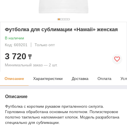
Футболка для сублимации «Hawaii» женская
В наличии
Код: 669201
Только опт
3 720
₸
Минимальный заказ — 2 шт.
Описание
Характеристики
Доставка
Оплата
Усл
Описание
Футболка с коротким рукавом приталенного силуэта.
Горловина обработана основным полотном. Полиэстеровое
полотно тактильно напоминает хлопок. Модель разработана
специально для сублимации.