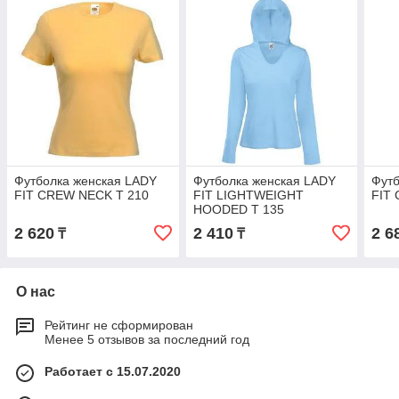
Футболка женская LADY
Футболка женская LADY
Футб
FIT CREW NECK T 210
FIT LIGHTWEIGHT
FIT
HOODED T 135
2 620
2 410
2 6
₸
₸
О нас
Рейтинг не сформирован
Менее 5 отзывов за последний год
Работает с 15.07.2020