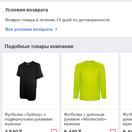
Условия возврата
Возврат товара в течение 14 дней по договоренности
Все условия возврата
Подобные товары компании
Футболка «Sydney» с
Футболка с длинным
Футб
подвернутыми рукавами,
рукавом «Montecarlo»
рука
мужская
мужская
муж
4 540
6 440
6 4
₸
₸