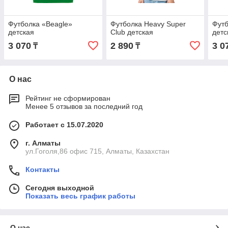
Футболка «Beagle»
Футболка Heavy Super
Футб
детская
Club детская
детс
3 070
2 890
3 0
₸
₸
О нас
Рейтинг не сформирован
Менее 5 отзывов за последний год
Работает с 15.07.2020
г. Алматы
ул.Гоголя,86 офис 715, Алматы, Казахстан
Контакты
Сегодня выходной
Показать весь график работы
О нас