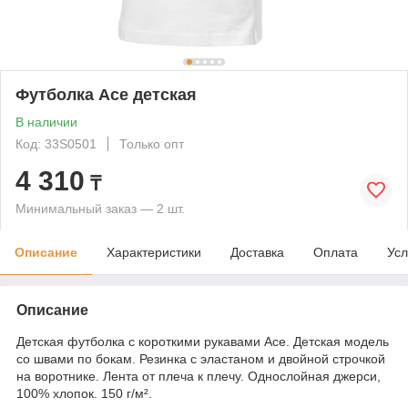
Футболка Ace детская
В наличии
Код: 33S0501
Только опт
4 310
₸
Минимальный заказ — 2 шт.
Описание
Характеристики
Доставка
Оплата
Усл
Описание
Детская футболка с короткими рукавами Ace. Детская модель
со швами по бокам. Резинка с эластаном и двойной строчкой
на воротнике. Лента от плеча к плечу. Однослойная джерси,
100% хлопок. 150 г/м².