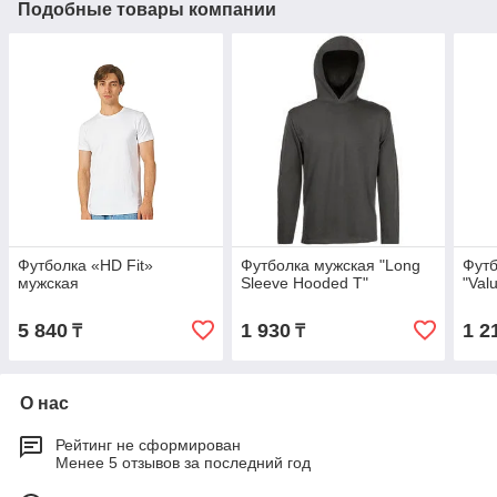
Подобные товары компании
Футболка «HD Fit»
Футболка мужская "Long
Футб
мужская
Sleeve Hooded T"
"Val
5 840
1 930
1 2
₸
₸
О нас
Рейтинг не сформирован
Менее 5 отзывов за последний год