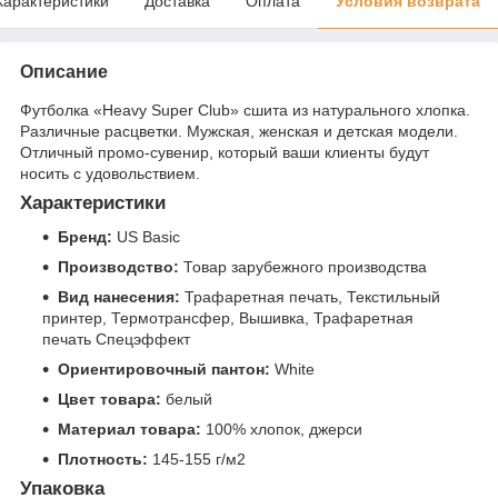
Характеристики
Доставка
Оплата
Условия возврата
Описание
Футболка «Heavy Super Club» сшита из натурального хлопка.
Различные расцветки. Мужская, женская и детская модели.
Отличный промо-сувенир, который ваши клиенты будут
носить с удовольствием.
Характеристики
Бренд:
US Basic
Производство:
Товар зарубежного производства
Вид нанесения:
Трафаретная печать, Текстильный
принтер, Термотрансфер, Вышивка, Трафаретная
печать Спецэффект
Ориентировочный пантон:
White
Цвет товара:
белый
Материал товара:
100% хлопок, джерси
Плотность:
145-155 г/м2
Упаковка