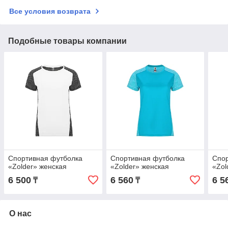
Все условия возврата
Подобные товары компании
Спортивная футболка
Спортивная футболка
Спор
«Zolder» женская
«Zolder» женская
«Zol
6 500
6 560
6 5
₸
₸
О нас