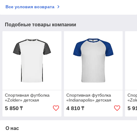
Все условия возврата
Подобные товары компании
Спортивная футболка
Спортивная футболка
Спор
«Zolder» детская
«Indianapolis» детская
«Zol
5 850
4 810
5 9
₸
₸
О нас