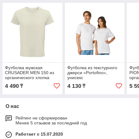
Футболка мужская
Футболка из текстурного
Футб
CRUSADER MEN 150 из
джерси «Portofino»,
PIO
органического хлопка
унисекс
орга
4 490
4 130
5 5
₸
₸
О нас
Рейтинг не сформирован
Менее 5 отзывов за последний год
Работает с 15.07.2020