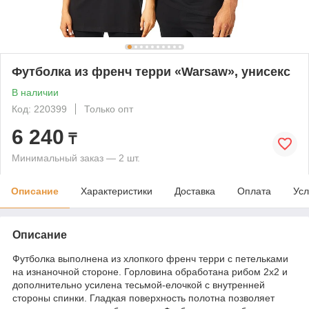
Футболка из френч терри «Warsaw», унисекс
В наличии
Код: 220399
Только опт
6 240
₸
Минимальный заказ — 2 шт.
Описание
Характеристики
Доставка
Оплата
Усл
Описание
Футболка выполнена из хлопкого френч терри с петельками
на изнаночной стороне. Горловина обработана рибом 2х2 и
дополнительно усилена тесьмой-елочкой с внутренней
стороны спинки. Гладкая поверхность полотна позволяет