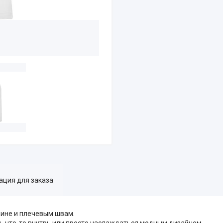
ция для заказа
вине и плечевым швам.
 что-то внутрь или просто наслаждаться модным дизайном.