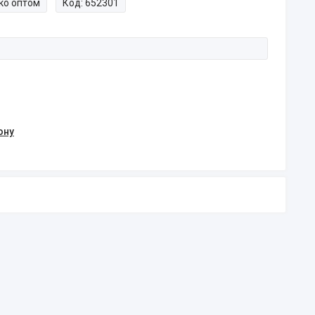
ко оптом
Код:
652301
ону