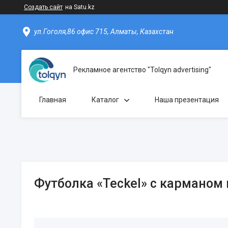
Создать сайт
на Satu.kz
ул.Гоголя,86 офис 715, Алматы, Казахстан
Рекламное агентство "Tolqyn advertising"
Главная
Каталог
Наша презентация
Футболка «Teckel» с карманом