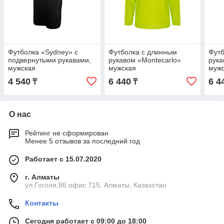
Футболка «Sydney» с
Футболка с длинным
Футб
подвернутыми рукавами,
рукавом «Montecarlo»
рука
мужская
мужская
муж
4 540
6 440
6 4
₸
₸
О нас
Рейтинг не сформирован
Менее 5 отзывов за последний год
Работает с 15.07.2020
г. Алматы
ул.Гоголя,86 офис 715, Алматы, Казахстан
Контакты
Сегодня работает с 09:00 до 18:00