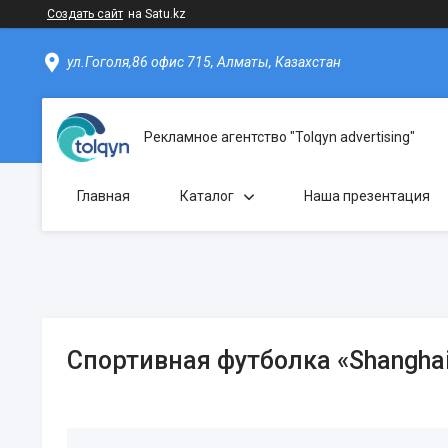
Создать сайт
на Satu.kz
ул.Гоголя,86 офис 715, Алматы, Казахстан
Рекламное агентство "Tolqyn advertising"
Главная
Каталог
Наша презентация
Спортивная футболка «Shangha