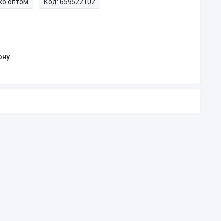
ко оптом
Код:
659522102
ону