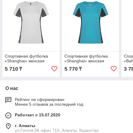
Спортивная футболка
Спортивная футболка
Спор
«Shanghai» женская
«Shanghai» женская
«Bah
5 710
5 770
3 7
₸
₸
О нас
Рейтинг не сформирован
Менее 5 отзывов за последний год
Работает с 15.07.2020
г. Алматы
ул.Гоголя,86 офис 715, Алматы, Казахстан