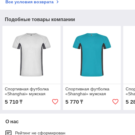
Все условия возврата
Подобные товары компании
Спортивная футболка
Спортивная футболка
Спор
«Shanghai» мужская
«Shanghai» мужская
«Sha
5 710
5 770
5 2
₸
₸
О нас
Рейтинг не сформирован