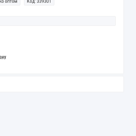
ко оптом
Код:
339301
ону