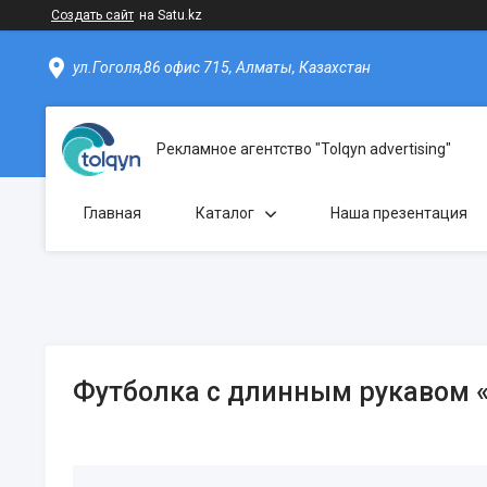
Создать сайт
на Satu.kz
ул.Гоголя,86 офис 715, Алматы, Казахстан
Рекламное агентство "Tolqyn advertising"
Главная
Каталог
Наша презентация
Футболка с длинным рукавом 