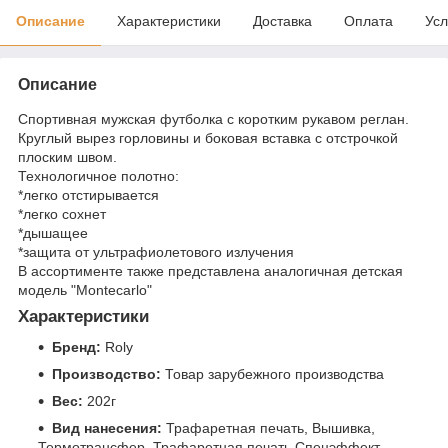
Описание
Характеристики
Доставка
Оплата
Усл
Описание
Спортивная мужская футболка с коротким рукавом реглан.
Круглый вырез горловины и боковая вставка с отстрочкой
плоским швом.
Технологичное полотно:
*легко отстирывается
*легко сохнет
*дышащее
*защита от ультрафиолетового излучения
В ассортименте также представлена аналогичная детская
модель "Montecarlo"
Характеристики
Бренд:
Roly
Производство:
Товар зарубежного производства
Вес:
202г
Вид нанесения:
Трафаретная печать, Вышивка,
Термотрансфер, Трафаретная печать Спецэффект