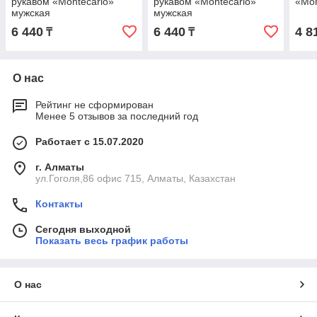
рукавом «Montecarlo»
рукавом «Montecarlo»
«Mon
мужская
мужская
6 440
6 440
4 8
₸
₸
О нас
Рейтинг не сформирован
Менее 5 отзывов за последний год
Работает с 15.07.2020
г. Алматы
ул.Гоголя,86 офис 715, Алматы, Казахстан
Контакты
Сегодня выходной
Показать весь график работы
О нас