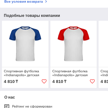
Все условия возврата
Подобные товары компании
Спортивная футболка
Спортивная футболка
Спор
«Indianapolis» детская
«Indianapolis» детская
«Ind
4 810
4 810
4 8
₸
₸
О нас
Рейтинг не сформирован