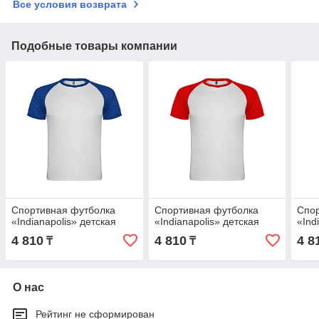
Все условия возврата
Подобные товары компании
Спортивная футболка
Спортивная футболка
Спор
«Indianapolis» детская
«Indianapolis» детская
«Ind
4 810
4 810
4 8
₸
₸
О нас
Рейтинг не сформирован