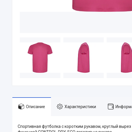
Описание
Характеристики
Информа
Спортивная футболка с коротким рукавом, круглый вырез 
функцией CONTROL-DRY. ECO логотип на рукаве.