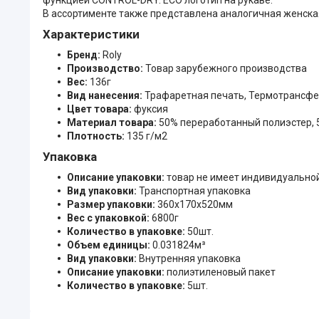
В ассортименте также представлена аналогичная женска
Характеристики
Бренд:
Roly
Производство:
Товар зарубежного производства
Вес:
136г
Вид нанесения:
Трафаретная печать, Термотрансф
Цвет товара:
фуксия
Материал товара:
50% переработанный полиэстер, 
Плотность:
135 г/м2
Упаковка
Описание упаковки:
товар не имеет индивидуально
Вид упаковки:
Транспортная упаковка
Размер упаковки:
360x170x520мм
Вес с упаковкой:
6800г
Количество в упаковке:
50шт.
Объем единицы:
0.031824м³
Вид упаковки:
Внутренняя упаковка
Описание упаковки:
полиэтиленовый пакет
Количество в упаковке:
5шт.