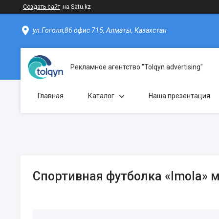
Создать сайт
на Satu.kz
ул.Гоголя,86 офис 715, Алматы, Казахстан
Рекламное агентство "Tolqyn advertising"
Главная
Каталог
Наша презентация
Спортивная футболка «Imola» 