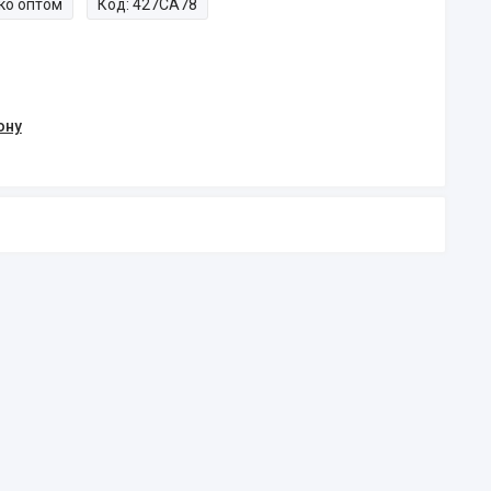
ко оптом
Код:
427CA78
ону