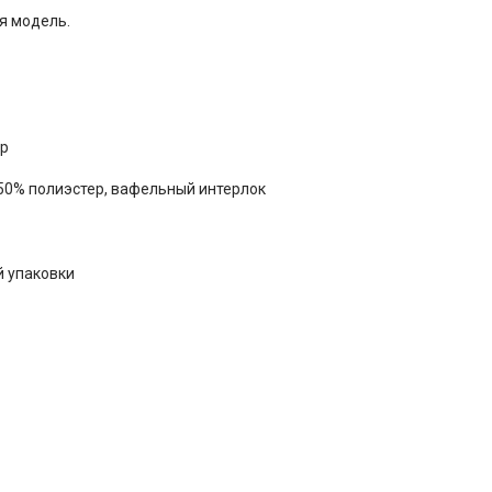
я модель.
ер
50% полиэстер, вафельный интерлок
й упаковки