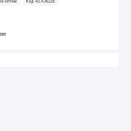
ко оптом
Код:
427CA226
ону