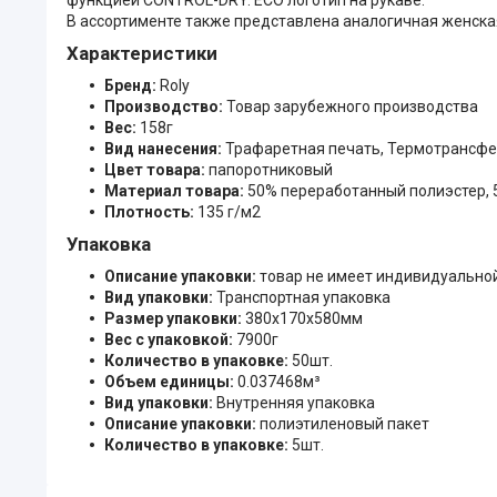
В ассортименте также представлена аналогичная женска
Характеристики
Бренд:
Roly
Производство:
Товар зарубежного производства
Вес:
158г
Вид нанесения:
Трафаретная печать, Термотрансф
Цвет товара:
папоротниковый
Материал товара:
50% переработанный полиэстер, 
Плотность:
135 г/м2
Упаковка
Описание упаковки:
товар не имеет индивидуально
Вид упаковки:
Транспортная упаковка
Размер упаковки:
380x170x580мм
Вес с упаковкой:
7900г
Количество в упаковке:
50шт.
Объем единицы:
0.037468м³
Вид упаковки:
Внутренняя упаковка
Описание упаковки:
полиэтиленовый пакет
Количество в упаковке:
5шт.