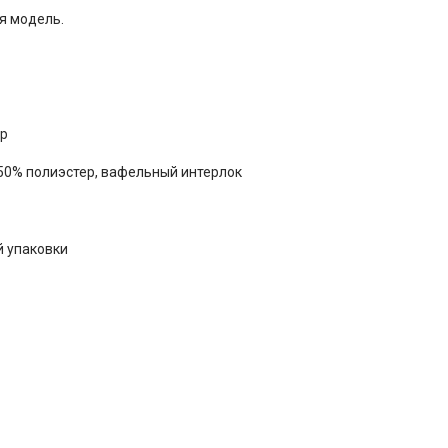
я модель.
ер
50% полиэстер, вафельный интерлок
й упаковки