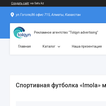
Создать сайт
на Satu.kz
ул.Гоголя,86 офис 715, Алматы, Казахстан
Рекламное агентство "Tolqyn advertising"
Главная
Каталог
Наша презентация
Спортивная футболка «Imola» 