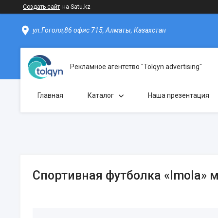
Создать сайт
на Satu.kz
ул.Гоголя,86 офис 715, Алматы, Казахстан
Рекламное агентство "Tolqyn advertising"
Главная
Каталог
Наша презентация
Спортивная футболка «Imola» 