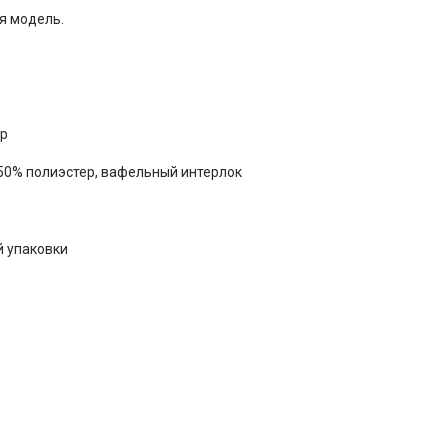
я модель.
ер
50% полиэстер, вафельный интерлок
й упаковки