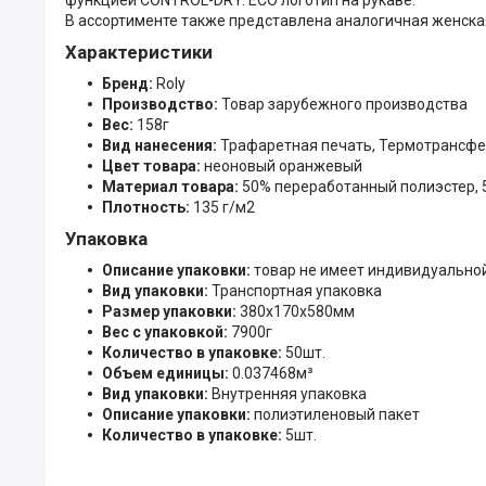
В ассортименте также представлена аналогичная женска
Характеристики
Бренд:
Roly
Производство:
Товар зарубежного производства
Вес:
158г
Вид нанесения:
Трафаретная печать, Термотрансф
Цвет товара:
неоновый оранжевый
Материал товара:
50% переработанный полиэстер, 
Плотность:
135 г/м2
Упаковка
Описание упаковки:
товар не имеет индивидуально
Вид упаковки:
Транспортная упаковка
Размер упаковки:
380x170x580мм
Вес с упаковкой:
7900г
Количество в упаковке:
50шт.
Объем единицы:
0.037468м³
Вид упаковки:
Внутренняя упаковка
Описание упаковки:
полиэтиленовый пакет
Количество в упаковке:
5шт.