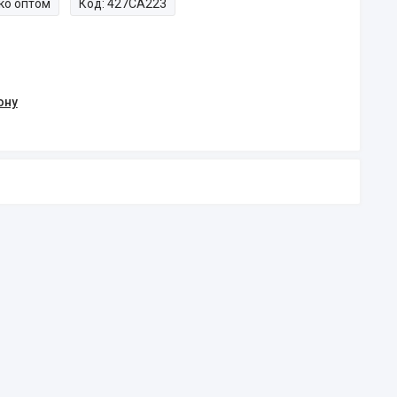
ко оптом
Код:
427CA223
ону