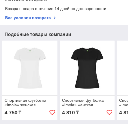
Возврат товара в течение 14 дней по договоренности
Все условия возврата
Подобные товары компании
Спортивная футболка
Спортивная футболка
Спор
«Imola» женская
«Imola» женская
«Imo
4 750
4 810
4 8
₸
₸